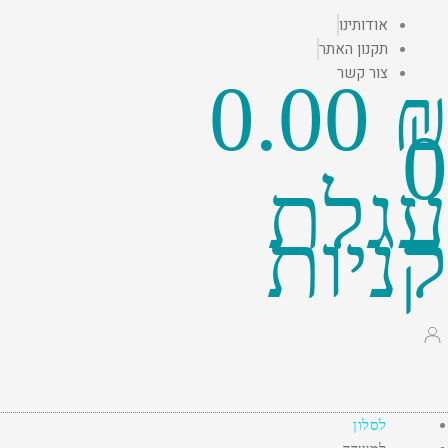
ילוג
אודותינו
תוכן
תקנון האתר
צור קשר
0.00
₪
0
עגלת
קניות
לסלון