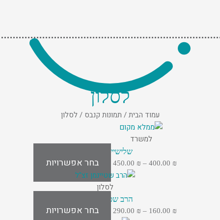
לסלון
עמוד הבית
/
תמונות קנבס
/ לסלון
למוצר
טווח
זה
למשרד
מחירים:
יש
שלישיית ומתקדש
מספר
בחר אפשרויות
עד
450.00
₪
–
400.00
₪
סוגים.
למוצר
טווח
ניתן
זה
לסלון
מחירים:
לבחור
יש
הרב שטיינמן זצ"ל
את
בחר אפשרויות
מספר
עד
290.00
₪
–
160.00
₪