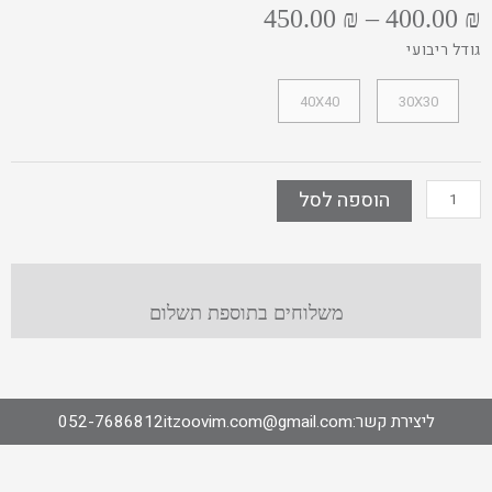
טווח
450.00
₪
–
400.00
₪
מחירים:
כמות
גודל ריבועי
של
עד
שלישיית
40X40
30X30
ומתקדש
הוספה לסל
משלוחים בתוספת תשלום
ליצירת קשר:
itzoovim.com@gmail.com
052-7686812