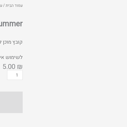
עמוד הבית
/
עט
ummer
קובץ מוכן
לשימוש איש
5.00
₪
כמות
של
summer